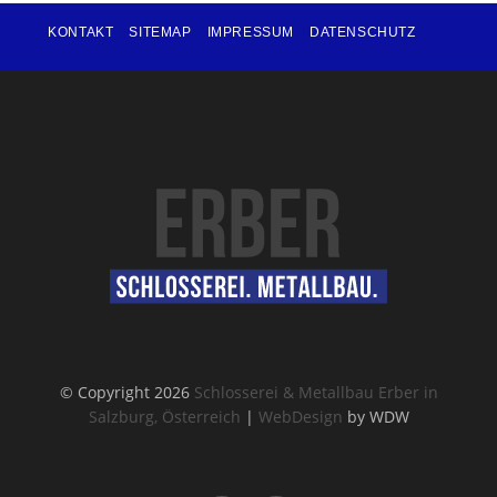
KONTAKT
SITEMAP
IMPRESSUM
DATENSCHUTZ
© Copyright 2026
Schlosserei & Metallbau Erber in
Salzburg, Österreich
|
WebDesign
by WDW